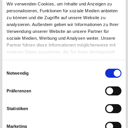
Wir verwenden Cookies, um Inhalte und Anzeigen zu
personalisieren, Funktionen für soziale Medien anbieten
zu können und die Zugriffe auf unsere Website zu
analysieren. Außerdem geben wir Informationen zu Ihrer
Verwendung unserer Website an unsere Partner für
soziale Medien, Werbung und Analysen weiter. Unsere
Partner führen diese Informationen möglicherweise mit
weiteren Daten zusammen, die Sie ihnen bereitgestellt
haben oder die sie im Rahmen Ihrer Nutzung der Dienste
gesammelt haben.
E
Notwendig
i
n
Mit funktionellem Training schnell und gesund
w
Präferenzen
Ihre Ziele erreichen. Die Bewegungsvielfalt, die
i
Intensität sowie die Beanspruchung für den
l
ganzen Körper und das Herz-Kreislauf-System
ermöglichen und verkürzen Ihre optimale
l
Statistiken
Entwicklung.
i
Verbessern Sie Ihre Gesundheit.
g
Marketing