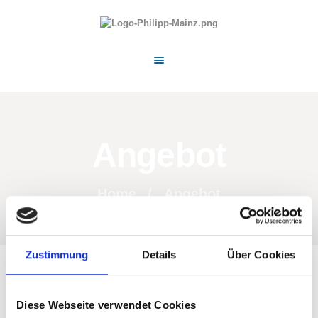
STARTSEITE
PHILIPP STIEBER - PERSONAL
PREISE
TRAINER
ÜBER MICH
KONTAKT
Angebot
Home
Angebot
Zustimmung
Details
Über Cookies
Garantierter Erfolg in kurzer Zeit!
Diese Webseite verwendet Cookies