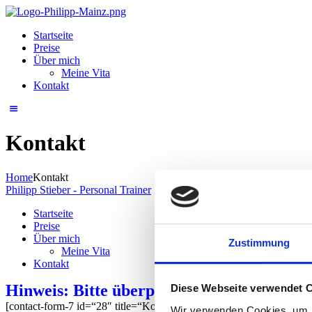
Startseite
Preise
Über mich
Meine Vita
Kontakt
Kontakt
Home
Kontakt
Philipp Stieber - Personal Trainer
Startseite
Preise
Über mich
Zustimmung
Meine Vita
Kontakt
Hinweis: Bitte überprüfen Sie auch Ihren
Diese Webseite verwendet 
[contact-form-7 id=“28″ title=“Kontaktformular 1″]
Wir verwenden Cookies, um I