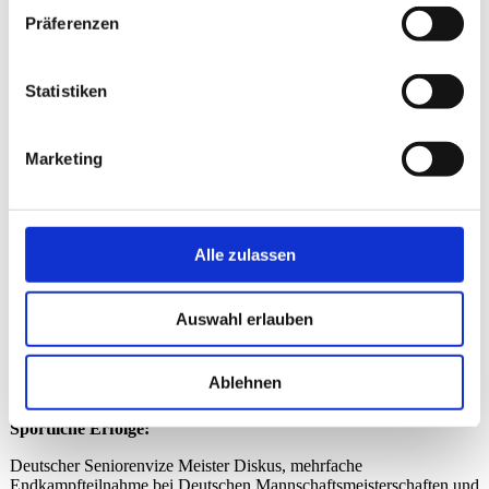
Präferenzen
- Personal und Fitnesstrainer (Mitglied Bundesverband Personal
Training e.V.)
Statistiken
- Leichtathletik-Trainer
Marketing
- Athletik-Trainer (Herz-Kreis-Lauf und Koordination, Stabilisation)
- Master BALLance Trainer (Dr. Tanja Kühne)
Alle zulassen
- Functional Myofascial Trainer (Perform Better)
Auswahl erlauben
- Functional Fitness Experte
Ablehnen
Sportliche Erfolge:
Deutscher Seniorenvize Meister Diskus, mehrfache
Endkampfteilnahme bei Deutschen Mannschaftsmeisterschaften und